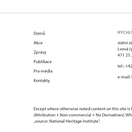
Lvová 1/, Lemberk
případně k zastižení na erárním tel
RYCHL
Domů
Akce
státní 
Lvová č
Zprávy
471 25 
Publikace
tel.: +
Pro média
e-mail:
Kontakty
Except where otherwise noted content on this site i
(Attribution + Non-commercial + No Derivatives). Wh
„source: National Heritage Institute“.