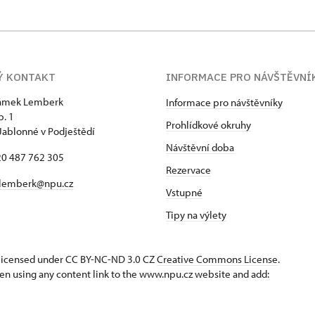
. čísle 723 944 322
Ý KONTAKT
INFORMACE PRO NÁVŠTĚVNÍ
zámek Lemberk
Informace pro návštěvníky
p. 1
Prohlídkové okruhy
Jablonné v Podještědí
Návštěvní doba
420 487 762 305
Rezervace
lemberk@npu.cz
Vstupné
Tipy na výlety
s licensed under CC BY-NC-ND 3.0 CZ
Creative Commons License
.
en using any content link to the www.npu.cz website and add: