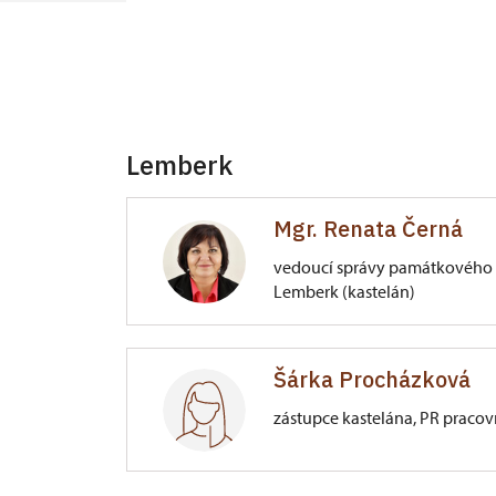
Lemberk
Mgr. Renata Černá
vedoucí správy památkového 
Lemberk (kastelán)
Zámek Lemberk
Šárka Procházková
Lvová 1/, Lemberk
zástupce kastelána, PR pracov
Zámek Lemberk