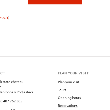
Czech
)
ACT
PLAN YOUR VISIT
 state chateau
Plan your visit
p. 1
Tours
Jablonné v Podještědí
Opening hours
420 487 762 305
Reservations