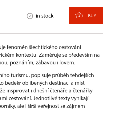
in stock
BUY
je fenomén šlechtického cestování
torickém kontextu. Zaměřuje se především na
čbou, poznáním, zábavou i lovem.
ího turismu, popisuje průběh tehdejších
ko bedekr oblíbených destinací a míst
e inspirovat i dnešní čtenáře a čtenářky
i cestování. Jednotlivé texty vynikají
rníky, ale i širší veřejnost se zájmem