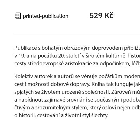
529 Kč
printed-publication
Publikace s bohatým obrazovým doprovodem přibližu
v 19. a na počátku 20. století v širokém kulturně-his
cesty středoevropské aristokracie za odpočinkem, lé
Kolektiv autorek a autorů se věnuje počátkům modern
cest i možnosti dobové dopravy. Kniha tak funguje ja
spjatých se životem urozené společnosti. Zároveň můž
a nabídnout zajímavé srovnání se současnými podobam
čtivým a srozumitelným stylem, který osloví nejen odbo
o historii, cestování a životní styl šlechty.