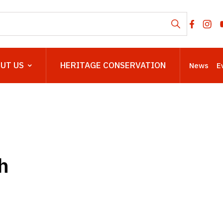
UT US
HERITAGE CONSERVATION
News
E
h