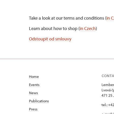
Take a look at our terms and conditions (
in 
Learn about how to shop (
in Czech
)
Odstoupit od smlouvy
CONT
Home
Events
Lemberk
Lvová č
News
471 25 
Publications
tel.: +
Press