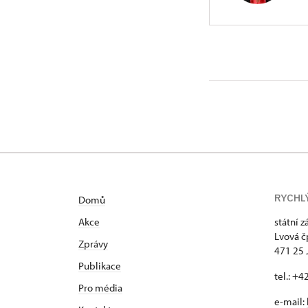
ÚPS na 
Lvová 1/
Vystudovala
státního zá
Připravovala
zámku. Ve sv
odborných i
Společnosti
Českolipska
RYCHL
Domů
Akce
státní 
Lvová č
Zprávy
471 25 
Publikace
tel.: +
Pro média
e-mail: