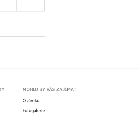
 Kastelánkou
 jako průvodkyně.
bní rekonstrukci
 Publikuje v
. Je členkou
ého spolku
KY
MOHLO BY VÁS ZAJÍMAT
O zámku
Fotogalerie