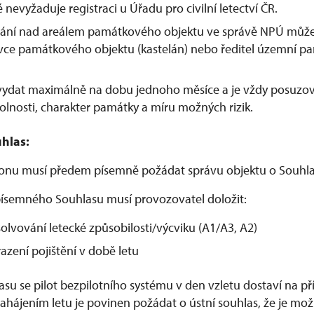
é nevyžaduje registraci u Úřadu pro civilní letectví ČR.
étání nad areálem památkového objektu ve správě NPÚ může
ávce památkového objektu (kastelán) nebo ředitel územní p
 vydat maximálně na dobu jednoho měsíce a je vždy posuzo
olnosti, charakter památky a míru možných rizik.
hlas:
ronu musí předem písemně požádat správu objektu o Souhla
ísemného Souhlasu musí provozovatel doložit:
olvování letecké způsobilosti/výcviku (A1/A3, A2)
azení pojištění v době letu
lasu se pilot bezpilotního systému v den vzletu dostaví na 
hájením letu je povinen požádat o ústní souhlas, že je možn