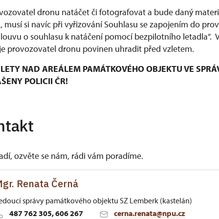
ozovatel dronu natáčet či fotografovat a bude daný materiá
musí si navíc při vyřizování Souhlasu se zapojením do pro
mlouvu o souhlasu k natáčení pomocí bezpilotního letadla“.
e provozovatel dronu povinen uhradit před vzletem.
LETY NAD AREÁLEM PAMÁTKOVÉHO OBJEKTU VE SPRÁ
ENY POLICII ČR!
ntakt
vadí, ozvěte se nám, rádi vám poradíme.
gr. Renata Černá
edoucí správy památkového objektu SZ Lemberk (kastelán)
487 762 305, 606 267
cerna.renata@npu.cz