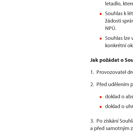
letadlo, kter
Souhlas k l
žádosti spr
NPÚ.
Souhlas lze
konkrétní ok
Jak požádat o Sou
1. Provozovatel d
2. Před udělením p
doklad o abs
doklad o uhr
3. Po získání Souh
a před samotným za