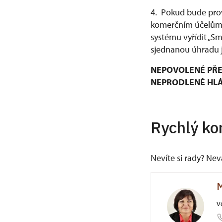
4. Pokud bude prov
komerčním účelům, 
systému vyřídit „S
sjednanou úhradu j
NEPOVOLENÉ PŘE
NEPRODLENĚ HLÁŠ
Rychlý ko
Nevíte si rady? Ne
M
v