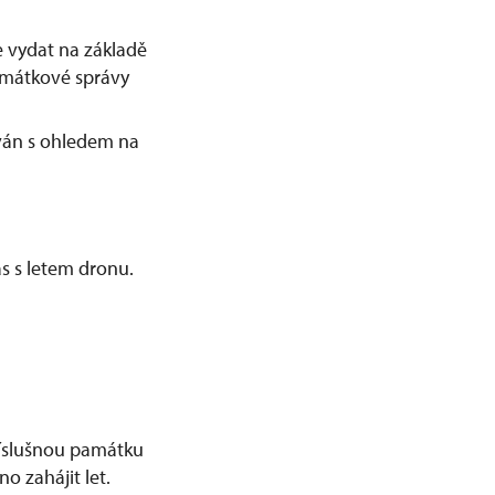
 vydat na základě
amátkové správy
ván s ohledem na
s s letem dronu.
příslušnou památku
o zahájit let.