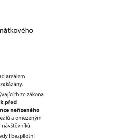
amátkového
nad areálem
zakázány.
ývajících ze zákona
ek před
nce neřízeného
 areálů a omezeným
 návštěvníků.
dy i bezpilotní