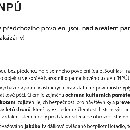
 NPÚ
z předchozího povolení jsou nad areálem p
akázány!
jsou bez předchozího písemného povolení (dále „Souhlas“) 
 objektu ve správě Národního památkového ústavu (NPÚ) 
vychází z výkonu vlastnických práv státu a z povinností vypl
átkové péči. Cílem je zejména
ochrana kulturních památ
škození
, zajištění jejich bezpečnosti pro návštěvníky a
preve
ce letů dronů
, které by vzhledem k členitosti historických
vzdálenostem mohly představovat reálné ohrožení staveb i
považováno
jakékoliv
dálkově ovládané bezpilotní letadlo, te