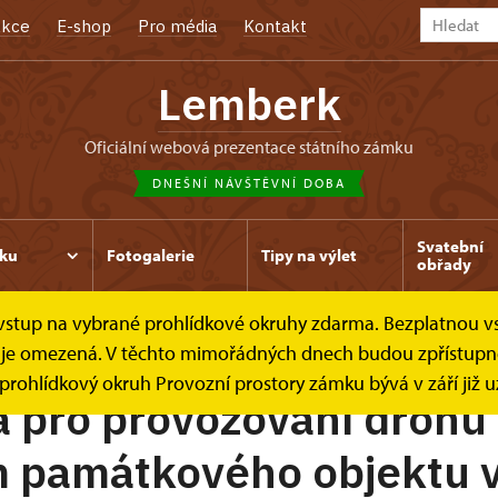
kce
E-shop
Pro média
Kontakt
Lemberk
oficiální webová prezentace státního zámku
DNEŠNÍ NÁVŠTĚVNÍ DOBA
Svatební
ku
Fotogalerie
Tipy na výlet
obřady
e vstup na vybrané prohlídkové okruhy zdarma. Bezplatnou v
rony
dek je omezená. V těchto mimořádných dnech budou zpřístup
y prohlídkový okruh Provozní prostory zámku bývá v září již 
a pro provozování dronů
m památkového objektu 