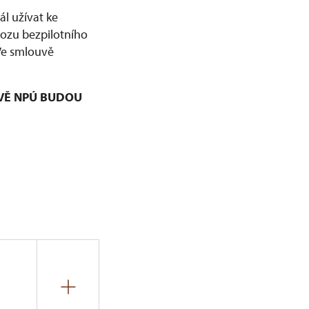
l užívat ke
vozu bezpilotního
 Ve smlouvě
VĚ NPÚ BUDOU