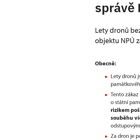
správě
Lety dronů be
objektu NPÚ z
Obecně:
Lety dronů 
památkového
Tento zákaz 
o státní pam
rizikem po
souběhu ví
odstupovým 
Za dron je 