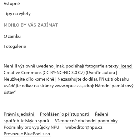
Vstupné
Tipy na výlety
MOHLO BY VÁS ZAJÍMAT
O zámku
Fotogalerie
Není-li výslovně uvedeno jinak, podléhají fotografie a texty
licenci
Creative Commons
(CC BY-NC-ND 3.0 CZ) (Uveďte autora |
Neužívejte dílo komerčně | Nezasahujte do díla). Při užití obsahu
uvádějte odkaz na stránky www.npu.cz a „zdroj: Národní památkový
ústav“
Právní ujednání
Prohlášení o přístupnosti
Řešení
spotřebitelských sporů
Všeobecné obchodní podmínky
Podmínky pro výpůjčky NPÚ
webeditor@npu.cz
Provozuje BluePool s.r.o.