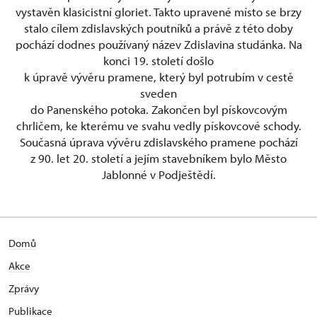
vystavěn klasicistní gloriet. Takto upravené místo se brzy
stalo cílem zdislavských poutníků a právě z této doby
pochází dodnes používaný název Zdislavina studánka. Na
konci 19. století došlo
k úpravě vývěru pramene, který byl potrubím v cestě
sveden
do Panenského potoka. Zakončen byl pískovcovým
chrličem, ke kterému ve svahu vedly pískovcové schody.
Současná úprava vývěru zdislavského pramene pochází
z 90. let 20. století a jejím stavebníkem bylo Město
Jablonné v Podještědí.
Domů
Akce
Zprávy
Publikace