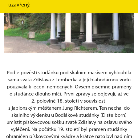
uzavřený.
Podle pověsti studánku pod skalním masívem vyhloubila
sama svatá Zdislava z Lemberka a její blahodárnou vodu
používala k léčení nemocných. Ovšem písemné prameny
o studánce dlouho mlčí. První zprávy se objevují, až ve
2. polovině 18. století v souvislosti
s jablonským měšťanem Jung Richterem. Ten nechal do
skalního výklenku u Bodlákové studánky (Distelborn)
umístit pískovcovou sošku svaté Zdislavy na oslavu svého
vyléčení. Na počátku 19. století byl pramen studánky
ohraničen pískovcovými kvádry a krátce nato byl nad ním