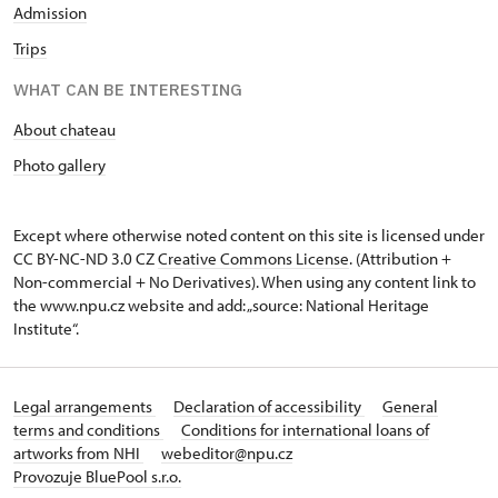
Admission
Trips
WHAT CAN BE INTERESTING
About chateau
Photo gallery
Except where otherwise noted content on this site is licensed under
CC BY-NC-ND 3.0 CZ
Creative Commons License
. (Attribution +
Non-commercial + No Derivatives). When using any content link to
the www.npu.cz website and add: „source: National Heritage
Institute“.
Legal arrangements
Declaration of accessibility
General
terms and conditions
Conditions for international loans of
artworks from NHI
webeditor@npu.cz
Provozuje BluePool s.r.o.