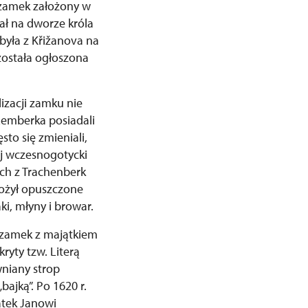
zamek założony w
ał na dworze króla
była z Křižanova na
została ogłoszona
izacji zamku nie
Lemberka posiadali
to się zmieniali,
ój wczesnogotycki
ach z Trachenberk
łożył opuszczone
ki, młyny i browar.
 zamek z majątkiem
ryty tzw. Literą
wniany strop
ajką”. Po 1620 r.
ątek Janowi