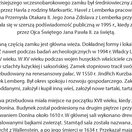
zisiejszego wczesnobarokowego zamku był średniowieczny 
u przez Havla z rodziny Markvartic. Havel z Lemberka pracow
yna Przemysła Otakara II. Jego żona Zdislava z Lemberka przy
ła się w szerszą podświadomość publiczną w 1995 r., kiedy 
przez Ojca Świętego Jana Pawła II. za świętą.
ną częścią zamku jest główna wieża. Dokładnej formy i lokal
ć nawet podczas badań archeologicznych w 1994 r. Władcy 
 wieku. W XV wieku podczas wojen husyckich właściciele częs
 szlachty łużyckiej i saksońskiej. Zamek stopniowo tracił sw
zebudowany na renesansowy pałac. W 1550 r. Jindřich Kurzb
ek Lemberg. Był okres spokoju i rozwoju gospodarczego. Za
danymi, założył i kupił inną wieś, założył nowe tartaki, tarta
a przebudowa miała miejsce na początku XVII wieku, kiedy
onína. Budynek został podniesiony na drugim piętrze i przyk
owaniem Donína około 1610 r. W głównej sali wykonano dre
owanymi bajkami zwierząt. Stamtąd sala została nazwana „b
cht z Wallenstein, a po jego śmierci w 1634 r. Przekazał maj