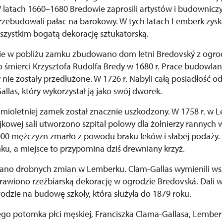
 latach 1660–1680 Bredowie zaprosili artystów i budowniczy
 przebudowali pałac na barokowy. W tych latach Lemberk zys
szystkim bogatą dekorację sztukatorską.
e w pobliżu zamku zbudowano dom letni Bredovský z ogr
 śmierci Krzysztofa Rudolfa Bredy w 1680 r. Prace budowlan
nie zostały przedłużone. W 1726 r. Nabyli całą posiadłość od
llas, który wykorzystał ją jako swój dworek.
mioletniej zamek został znacznie uszkodzony. W 1758 r. w
kowej sali utworzono szpital polowy dla żołnierzy rannych 
000 mężczyzn zmarło z powodu braku leków i słabej podaży
mku, a miejsce to przypomina dziś drewniany krzyż.
ano drobnych zmian w Lemberku. Clam-Gallas wymienili wszy
prawiono rzeźbiarską dekorację w ogrodzie Bredovská. Dali 
rodzie na budowę szkoły, która służyła do 1879 roku.
ego potomka płci męskiej, Franciszka Clama-Gallasa, Lemberk