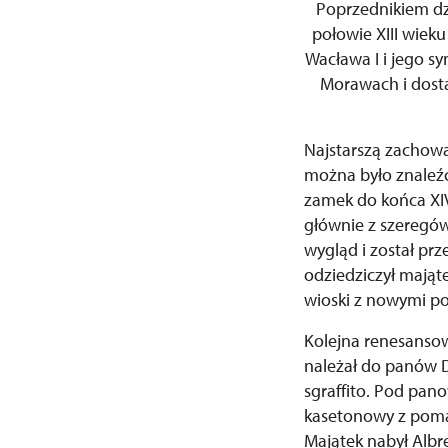
Poprzednikiem d
połowie XIII wiek
Wacława I i jego s
Morawach i dosta
Najstarszą zachowa
można było znaleź
zamek do końca XIV
głównie z szeregów
wygląd i został pr
odziedziczył mająt
wioski z nowymi pod
Kolejna renesansow
należał do panów D
sgraffito. Pod pan
kasetonowy z pomal
Majątek nabył Albre