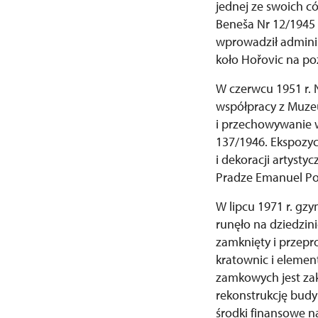
jednej ze swoich c
Beneša Nr 12/1945
wprowadził admini
koło Hořovic na po
W czerwcu 1951 r. 
współpracy z Muzeu
i przechowywanie 
137/1946. Ekspozyc
i dekoracji artyst
Pradze Emanuel Po
W lipcu 1971 r. gz
runęło na dziedzin
zamknięty i przepr
kratownic i elemen
zamkowych jest za
rekonstrukcję budy
środki finansowe 