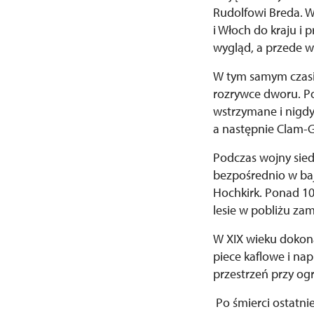
Rudolfowi Breda. W
i Włoch do kraju i
wygląd, a przede w
W tym samym czasi
rozrywce dworu. Po
wstrzymane i nigdy 
a następnie Clam-Ga
Podczas wojny sied
bezpośrednio w baj
Hochkirk. Ponad 1
lesie w pobliżu za
W XIX wieku dokon
piece kaflowe i na
przestrzeń przy og
Po śmierci ostatni