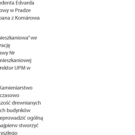
ezydenta Edvarda
dowy w Pradze
Urbana z Komárowa
mieszkaniowa” we
rację
tawy Nr
 mieszkaniowej
dyrektor UPM w
 Kamieniarstwo
ymczasowo
kszość drewnianych
nych budynków
zeprowadzić ogólną
najpierw stworzyć
zyszłego