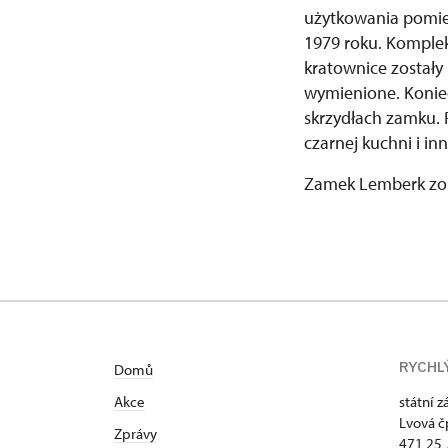
użytkowania pomie
1979 roku. Komplek
kratownice zostały
wymienione. Konie
skrzydłach zamku. 
czarnej kuchni i in
Zamek Lemberk zost
RYCHL
Domů
Akce
státní 
Lvová č
Zprávy
471 25 