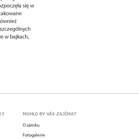
zpoczęła się w
atakowane
również
oszczególnych
ie w bajkach,
KY
MOHLO BY VÁS ZAJÍMAT
O zámku
Fotogalerie