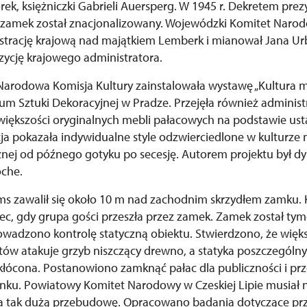
órek, księżniczki Gabrieli Auersperg. W 1945 r. Dekretem pr
 zamek został znacjonalizowany. Wojewódzki Komitet Naro
strację krajową nad majątkiem Lemberk i mianował Jana 
zycję krajowego administratora.
Narodowa Komisja Kultury zainstalowała wystawę „Kultura 
m Sztuki Dekoracyjnej w Pradze. Przejęła również administ
większości oryginalnych mebli pałacowych na podstawie us
ja pokazała indywidualne style odzwierciedlone w kulturze
ycznej od późnego gotyku po secesję. Autorem projektu był 
che.
yms zawalił się około 10 m nad zachodnim skrzydłem zamku.
iec, gdy grupa gości przeszła przez zamek. Zamek został t
owadzono kontrolę statyczną obiektu. Stwierdzono, że wię
tów atakuje grzyb niszczący drewno, a statyka poszczegól
kłócona. Postanowiono zamknąć pałac dla publiczności i pr
nku. Powiatowy Komitet Narodowy w Czeskiej Lipie musiał 
na tak dużą przebudowę. Opracowano badania dotyczące pr