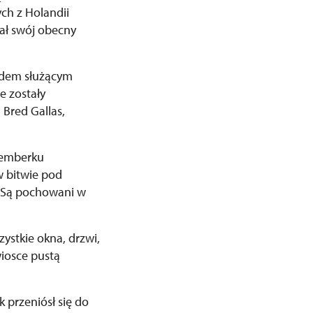
ch z Holandii
kał swój obecny
odem służącym
e zostały
 Bred Gallas,
 Lemberku
w bitwie pod
. Są pochowani w
stkie okna, drzwi,
wiosce pustą
 przeniósł się do