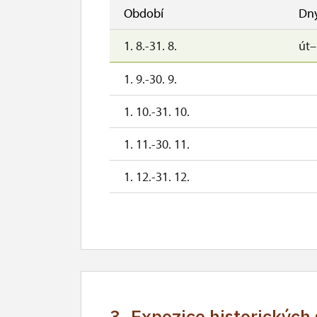
1. 11.
ne
Období
Dn
2. 11.-30. 11.
1. 8.-31. 8.
út
1. 12.-31. 12.
1. 9.-30. 9.
1. 10.-31. 10.
1. 11.-30. 11.
1. 12.-31. 12.
3. Expozice historických 