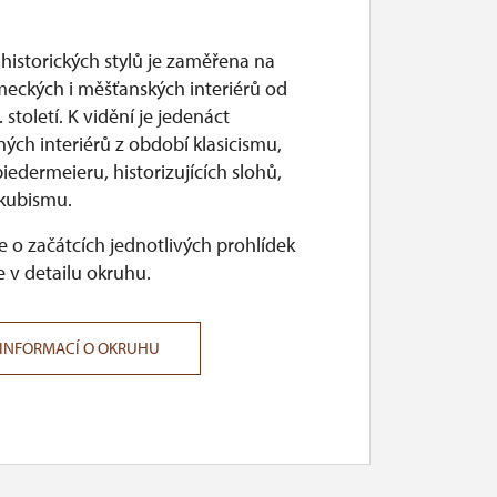
historických stylů je zaměřena na
meckých i měšťanských interiérů od
. století. K vidění je jedenáct
ných interiérů z období klasicismu,
iedermeieru, historizujících slohů,
 kubismu.
 o začátcích jednotlivých prohlídek
 v detailu okruhu.
 INFORMACÍ O OKRUHU