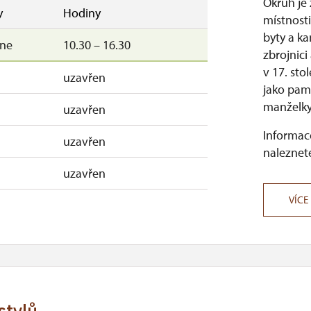
Okruh je
10.00 – 15.00
y
Hodiny
místnost
byty a ka
uzavřen
–ne
10.30 – 16.30
zbrojnici
uzavřen
v 17. sto
uzavřen
jako pamá
manželky 
uzavřen
Informace
uzavřen
naleznete
uzavřen
VÍCE
stylů