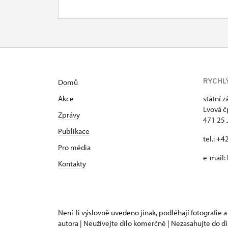
10. 10.-11. 10.
so
17. 10.-18. 10.
so
24. 10.-25. 10.
so
28. 10.-31. 10.
st
RYCHL
Domů
1. 11.
ne
Akce
státní 
Lvová č
Zprávy
471 25 
2. 11.-30. 11.
Publikace
tel.: +
1. 12.-31. 12.
Pro média
e-mail:
Kontakty
Není-li výslovně uvedeno jinak, podléhají fotografie a
autora | Neužívejte dílo komerčně | Nezasahujte do dí