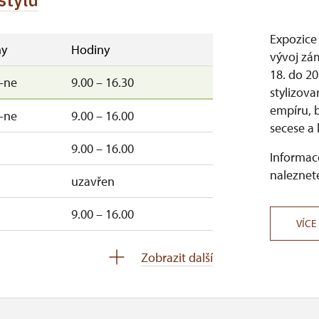
Expozice 
y
Hodiny
vývoj zá
18. do 20
–ne
9.00 – 16.30
stylizova
empíru, b
–ne
9.00 – 16.00
secese a
9.00 – 16.00
Informace
naleznete
uzavřen
9.00 – 16.00
VÍCE
–ne
9.00 – 15.00
Zobrazit další
–ne
9.00 – 15.00
–ne
9.00 – 15.00