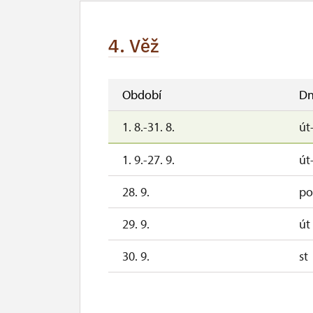
24. 10.-25. 10.
so
4. Věž
28. 10.-31. 10.
st
1. 11.
ne
Období
Dn
2. 11.-30. 11.
1. 8.-31. 8.
út
1. 12.-31. 12.
1. 9.-27. 9.
út
28. 9.
po
29. 9.
út
30. 9.
st
3. 10.-4. 10.
so