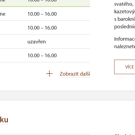
svatého,
kazetovým
–ne
10.00 – 16.00
s barokn
posledníc
10.00 – 16.00
Informace
uzavřen
naleznete
10.00 – 16.00
VÍCE
–ne
10.00 – 15.00
Zobrazit další
–ne
10.00 – 15.00
–ne
10.00 – 15.00
–ne
10.00 – 15.00
mku
so
10.00 – 15.00