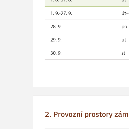
1. 9.-27. 9.
út
28. 9.
po
29. 9.
út
30. 9.
st
3. 10.-4. 10.
so
10. 10.-11. 10.
so
17. 10.-18. 10.
so
24. 10.-25. 10.
so
2. Provozní prostory zá
28. 10.-31. 10.
st–