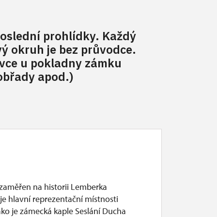
poslední prohlídky. Každý
vý okruh je bez průvodce.
ovce u pokladny zámku
 obřady apod.)
 zaměřen na historii Lemberka
e hlavní reprezentační místnosti
ako je zámecká kaple Seslání Ducha