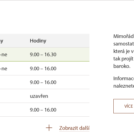
–ne
9.00 – 15.00
–so
9.00 – 15.00
Mimořádn
9.00 – 15.00
y
Hodiny
samostat
která je 
uzavřen
–ne
9.00 – 16.30
tak projí
uzavřen
baroko.
–ne
9.00 – 16.00
Informace
9.00 – 16.00
naleznete
uzavřen
VÍCE
9.00 – 16.00
–ne
9.00 – 15.00
Zobrazit další