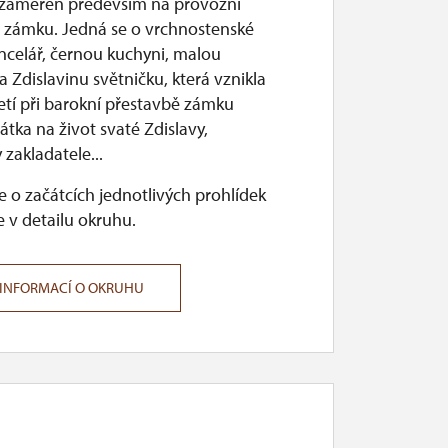
 zaměřen především na provozní
i zámku. Jedná se o vrchnostenské
ncelář, černou kuchyni, malou
 a Zdislavinu světničku, která vznikla
letí při barokní přestavbě zámku
tka na život svaté Zdislavy,
zakladatele...
 o začátcích jednotlivých prohlídek
 v detailu okruhu.
 INFORMACÍ O OKRUHU