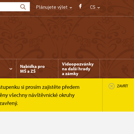
Plánujete výlet
CS
Videopozvánky
Nabídka pro
na další hrady
MŠ a ZŠ
a zámky
stupenku si prosím zajistěte předem
ZAVŘÍT
něny všechny návštěvnické okruhy
uzavřený.