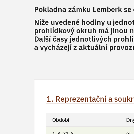
Pokladna zámku Lemberk se o
Níže uvedené hodiny u jednot
prohlídkový okruh má jinou n
Další časy jednotlivých pro
a vycházejí z aktuální provoz
1. Reprezentační a soukr
Období
Dn
1. 8.-31. 8.
út