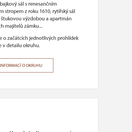
 bajkový sál s renesančním
 stropem z roku 1610, rytířský sál
í štukovou výzdobou a apartmán
h majitelů zámku...
 o začátcích jednotlivých prohlídek
 v detailu okruhu.
 INFORMACÍ O OKRUHU