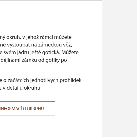
ý okruh, v jehož rámci můžete
ně vystoupat na zámeckou věž,
ve svém jádru ještě gotická. Můžete
t dějinami zámku od gotiky po
 o začátcích jednotlivých prohlídek
 v detailu okruhu.
 INFORMACÍ O OKRUHU