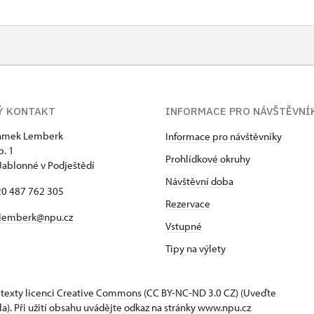
–ne
9.00 – 15.00
–ne
9.00 – 15.00
–ne
9.00 – 15.00
–ne
9.00 – 15.00
Ý KONTAKT
INFORMACE PRO NÁVŠTĚVNÍ
9.00 – 15.00
zámek Lemberk
Informace pro návštěvníky
p. 1
Prohlídkové okruhy
Jablonné v Podještědí
uzavřen
Návštěvní doba
420 487 762 305
uzavřen
Rezervace
lemberk@npu.cz
Vstupné
Tipy na výlety
 texty
licenci Creative Commons
(CC BY-NC-ND 3.0 CZ) (Uveďte
la). Při užití obsahu uvádějte odkaz na stránky www.npu.cz