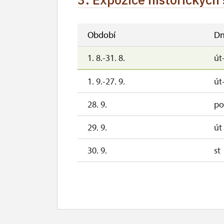
Období
Dn
1. 8.-31. 8.
út
1. 9.-27. 9.
út
28. 9.
po
29. 9.
út
30. 9.
st
3. 10.-4. 10.
so
10. 10.-11. 10.
so
17. 10.-18. 10.
so