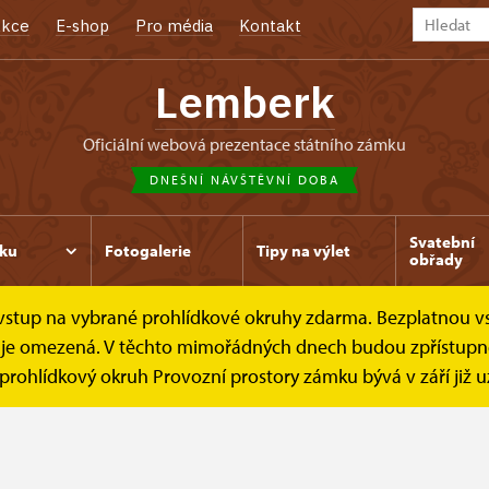
kce
E-shop
Pro média
Kontakt
Lemberk
oficiální webová prezentace státního zámku
DNEŠNÍ NÁVŠTĚVNÍ DOBA
Svatební
ku
Fotogalerie
Tipy na výlet
obřady
e vstup na vybrané prohlídkové okruhy zdarma. Bezplatnou v
ávštěvní doba
dek je omezená. V těchto mimořádných dnech budou zpřístup
y prohlídkový okruh Provozní prostory zámku bývá v září již 