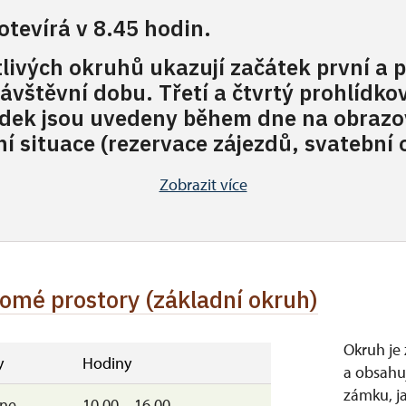
tevírá v 8.45 hodin.
livých okruhů ukazují začátek první a 
ávštěvní dobu. Třetí a čtvrtý prohlídko
hlídek jsou uvedeny během dne na obraz
ní situace (rezervace zájezdů, svatební
Zobrazit více
omé prostory (základní okruh)
Okruh je
y
Hodiny
a obsahuj
zámku, j
–ne
10.00 – 16.00