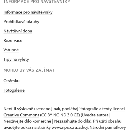
INFORMACE PRO NÁVŠTĚVNÍKY
Informace pro návštěvníky
Prohlídkové okruhy
Návštěvní doba
Rezervace
Vstupné
Tipy na výlety
MOHLO BY VÁS ZAJÍMAT
O zámku
Fotogalerie
Není-li výslovně uvedeno jinak, podléhají fotografie a texty
licenci
Creative Commons
(CC BY-NC-ND 3.0 CZ) (Uveďte autora |
Neužívejte dílo komerčně | Nezasahujte do díla). Při užití obsahu
uvádějte odkaz na stránky www.npu.cz a „zdroj: Národní památkový