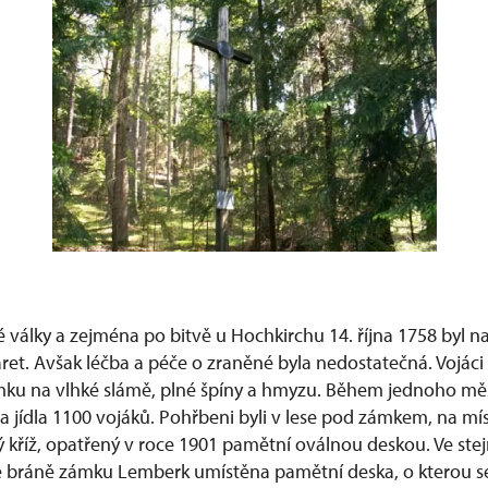
 války a zejména po bitvě u Hochkirchu 14. října 1758 byl 
aret. Avšak léčba a péče o zraněné byla nedostatečná. Vojáci 
ku na vlhké slámě, plné špíny a hmyzu. Během jednoho mě
a jídla 1100 vojáků. Pohřbeni byli v lese pod zámkem, na mí
kříž, opatřený v roce 1901 pamětní oválnou deskou. Ve ste
 bráně zámku Lemberk umístěna pamětní deska, o kterou se 