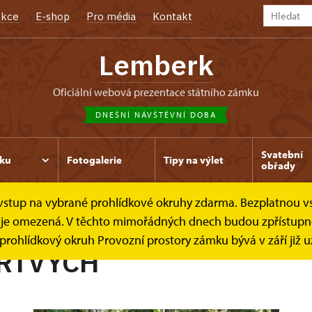
kce
E-shop
Pro média
Kontakt
Lemberk
oficiální webová prezentace státního zámku
DNEŠNÍ NÁVŠTĚVNÍ DOBA
Svatební
ku
Fotogalerie
Tipy na výlet
obřady
e vstup na vybrané prohlídkové okruhy zdarma. Bezplatnou v
Kříž mrtvých
dek je omezená. V těchto mimořádných dnech budou zpřístup
y prohlídkový okruh Provozní prostory zámku bývá v září již 
RTVÝCH