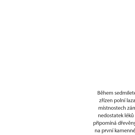
Během sedmileté
zřízen polní laz
místnostech zám
nedostatek léků 
připomíná dřevěný 
na první kamenné