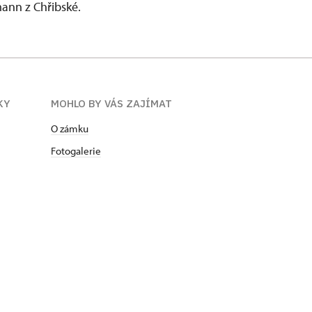
ann z Chřibské.
KY
MOHLO BY VÁS ZAJÍMAT
O zámku
Fotogalerie