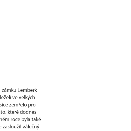
na zámku Lemberk
leželi ve velkých
síce zemřelo pro
sto, které dodnes
jném roce byla také
zasloužil válečný