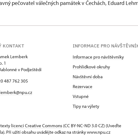
avný pečovatel válečných památek v Čechách, Eduard Lehm
Ý KONTAKT
INFORMACE PRO NÁVŠTĚVNÍ
zámek Lemberk
Informace pro návštěvníky
p. 1
Prohlídkové okruhy
Jablonné v Podještědí
Návštěvní doba
420 487 762 305
Rezervace
lemberk@npu.cz
Vstupné
Tipy na výlety
 texty
licenci Creative Commons
(CC BY-NC-ND 3.0 CZ) (Uveďte
la). Při užití obsahu uvádějte odkaz na stránky www.npu.cz