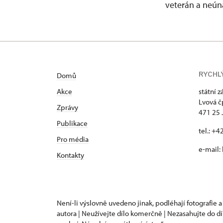
veterán a neún
RYCHL
Domů
Akce
státní 
Lvová č
Zprávy
471 25 
Publikace
tel.: +
Pro média
e-mail:
Kontakty
Není-li výslovně uvedeno jinak, podléhají fotografie a
autora | Neužívejte dílo komerčně | Nezasahujte do dí