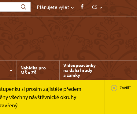
Plánujete výlet
CS
Videopozvánky
Nabídka pro
na další hrady
MŠ a ZŠ
a zámky
stupenku si prosím zajistěte předem
ZAVŘÍT
něny všechny návštěvnické okruhy
uzavřený.