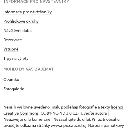
INFORMACE PRO NÁVŠTĚVNÍKY
Informace pro návštěvníky
Prohlídkové okruhy
Návštěvní doba
Rezervace
Vstupné
Tipy na výlety
MOHLO BY VÁS ZAJÍMAT
O zámku
Fotogalerie
Není-li výslovně uvedeno jinak, podléhají fotografie a texty
licenci
Creative Commons
(CC BY-NC-ND 3.0 CZ) (Uveďte autora |
Neužívejte dílo komerčně | Nezasahujte do díla). Při užití obsahu
uvádějte odkaz na stránky www.npu.cz a „zdroj: Národní památkový