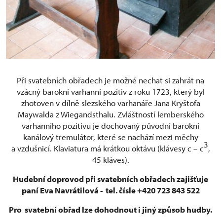
Při svatebních obřadech je možné nechat si zahrát na
vzácný barokní varhanní pozitiv z roku 1723, který byl
zhotoven v dílně slezského varhanáře Jana Kryštofa
Maywalda z Wiegandsthalu. Zvláštností lemberského
varhanního pozitivu je dochovaný původní barokní
kanálový tremulátor, které se nachází mezi měchy
3
a vzdušnicí. Klaviatura má krátkou oktávu (klávesy c – c
,
45 kláves).
Hudební doprovod při svatebních obřadech zajišťuje
paní Eva Navrátilová - tel. čísle +420 723 843 522
Pro svatební obřad lze dohodnout i jiný způsob hudby.