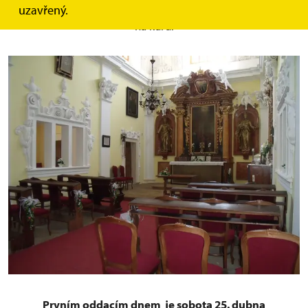
uzavřený.
Další místa ke stání jsou k dispozici ve druhém patře zámku
na kůru.
Prvním oddacím dnem je sobota 25. dubna