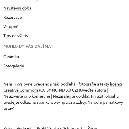
Návštěvní doba
Rezervace
Vstupné
Tipy na výlety
MOHLO BY VÁS ZAJÍMAT
O zámku
Fotogalerie
Není-li výslovně uvedeno jinak, podléhají fotografie a texty
licenci
Creative Commons
(CC BY-NC-ND 3.0 CZ) (Uveďte autora |
Neužívejte dílo komerčně | Nezasahujte do díla). Při užití obsahu
uvádějte odkaz na stránky www.npu.cz a „zdroj: Národní památkový
ústav“
Právní ujednání
Prohlášení o přístupnosti
Řešení