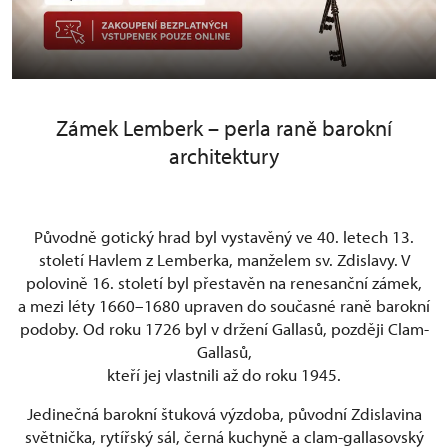
Zámek Lemberk – perla raně barokní
architektury
Původně gotický hrad byl vystavěný ve 40. letech 13.
století Havlem z Lemberka, manželem sv. Zdislavy. V
polovině 16. století byl přestavěn na renesanční zámek,
a mezi léty 1660–1680 upraven do současné raně barokní
podoby. Od roku 1726 byl v držení Gallasů, později Clam-
Gallasů,
kteří jej vlastnili až do roku 1945.
Jedinečná barokní štuková výzdoba, původní Zdislavina
světnička, rytířský sál, černá kuchyně a clam-gallasovský