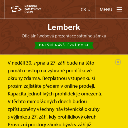
MENU
CS
Lemberk
oficiální webová prezentace státního zámku
DNEŠNÍ NÁVŠTĚVNÍ DOBA
V neděli 30. srpna a 27. září bude na této
památce vstup na vybrané prohlídkové
okruhy zdarma. Bezplatnou vstupenku si
prosím zajistěte předem v online prodeji.
Kapacita jednotlivých prohlídek je omezená.
V těchto mimořádných dnech budou
zpřístupněny všechny návštěvnické okruhy
s výjimkou 27. září, kdy prohlídkový okruh
Provozní prostory zámku bývá v září již