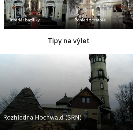
Interiér baziliky
Pohled z oratoře
Tipy na výlet
Rozhledna Hochwald (SRN)