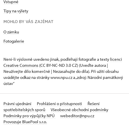
Vstupné
Tipy na výlety
MOHLO BY VÁS ZAJÍMAT
O zámku
Fotogalerie
Není-li výslovně uvedeno jinak, podléhají fotografie a texty
licenci
Creative Commons
(CC BY-NC-ND 3.0 CZ) (Uveďte autora |
Neužívejte dílo komerčně | Nezasahujte do díla). Při užití obsahu
uvádějte odkaz na stránky www.npu.cz a „zdroj: Národní památkový
ústav“
Právní ujednání
Prohlášení o přístupnosti
Řešení
spotřebitelských sporů
Všeobecné obchodní podmínky
Podmínky pro výpůjčky NPÚ
webeditor@npu.cz
Provozuje BluePool s.r.o.