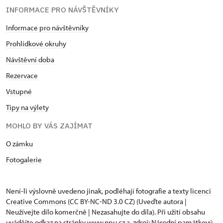
INFORMACE PRO NÁVŠTĚVNÍKY
Informace pro návštěvníky
Prohlídkové okruhy
Návštěvní doba
Rezervace
Vstupné
Tipy na výlety
MOHLO BY VÁS ZAJÍMAT
O zámku
Fotogalerie
Není-li výslovně uvedeno jinak, podléhají fotografie a texty
licenci
Creative Commons
(CC BY-NC-ND 3.0 CZ) (Uveďte autora |
Neužívejte dílo komerčně | Nezasahujte do díla). Při užití obsahu
uvádějte odkaz na stránky www.npu.cz a „zdroj: Národní památkový