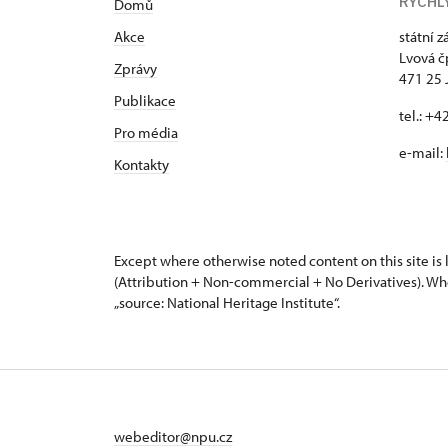
RYCHL
Domů
Akce
státní 
Lvová č
Zprávy
471 25 
Publikace
tel.: +
Pro média
e-mail:
Kontakty
Except where otherwise noted content on this site i
(Attribution + Non-commercial + No Derivatives). Wh
„source: National Heritage Institute“.
webeditor@npu.cz