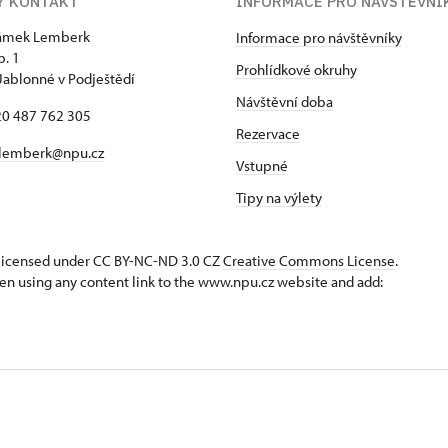
Ý KONTAKT
INFORMACE PRO NÁVŠTĚVNÍ
zámek Lemberk
Informace pro návštěvníky
p. 1
Prohlídkové okruhy
Jablonné v Podještědí
Návštěvní doba
420 487 762 305
Rezervace
lemberk@npu.cz
Vstupné
Tipy na výlety
s licensed under CC BY-NC-ND 3.0 CZ
Creative Commons License
.
en using any content link to the www.npu.cz website and add: