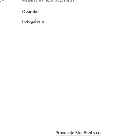
KY
MOHLO BY VÁS ZAJÍMAT
O zámku
Fotogalerie
Provozuje BluePool s.r.o.