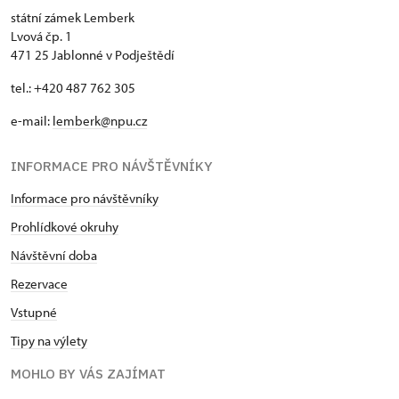
státní zámek Lemberk
Lvová čp. 1
471 25 Jablonné v Podještědí
tel.: +420 487 762 305
e-mail:
lemberk@npu.cz
INFORMACE PRO NÁVŠTĚVNÍKY
Informace pro návštěvníky
Prohlídkové okruhy
Návštěvní doba
Rezervace
Vstupné
Tipy na výlety
MOHLO BY VÁS ZAJÍMAT