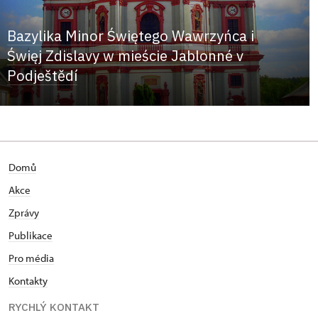
Bazylika Minor Świętego Wawrzyńca i
Święj Zdislavy w mieście Jablonné v
Podještědí
Domů
Akce
Zprávy
Publikace
Pro média
Kontakty
RYCHLÝ KONTAKT