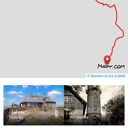
© Seznam.cz a.s. a další
Chata na
Hvozdu
Rozhledna