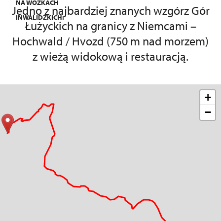
NA WÓZKACH
Jedno z najbardziej znanych wzgórz Gór
INWALIDZKICH:
Łużyckich na granicy z Niemcami –
Hochwald / Hvozd (750 m nad morzem)
z wieżą widokową i restauracją.
+
−