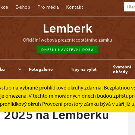
kce
E-shop
Pro média
Kontakt
Lemberk
oficiální webová prezentace státního zámku
DNEŠNÍ NÁVŠTĚVNÍ DOBA
Svatební
ku
Fotogalerie
Tipy na výlet
obřady
e vstup na vybrané prohlídkové okruhy zdarma. Bezplatnou v
25 na Lemberku
dek je omezená. V těchto mimořádných dnech budou zpřístup
y prohlídkový okruh Provozní prostory zámku bývá v září již 
ku 2025 na Lemberku