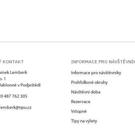
Ý KONTAKT
INFORMACE PRO NÁVŠTĚVNÍ
zámek Lemberk
Informace pro návštěvníky
p. 1
Prohlídkové okruhy
Jablonné v Podještědí
Návštěvní doba
420 487 762 305
Rezervace
lemberk@npu.cz
Vstupné
Tipy na výlety