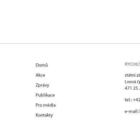
RYCHL
Domů
Akce
státní 
Lvová č
Zprávy
471 25 
Publikace
tel.: +
Pro média
e-mail:
Kontakty