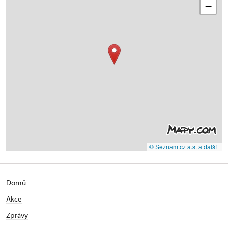
−
© Seznam.cz a.s. a další
Domů
Akce
Zprávy