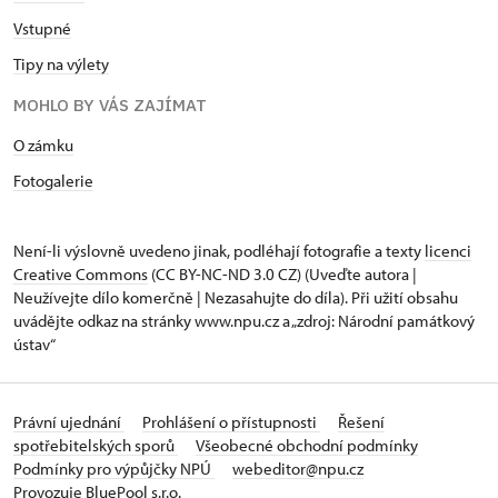
Vstupné
Tipy na výlety
MOHLO BY VÁS ZAJÍMAT
O zámku
Fotogalerie
Není-li výslovně uvedeno jinak, podléhají fotografie a texty
licenci
Creative Commons
(CC BY-NC-ND 3.0 CZ) (Uveďte autora |
Neužívejte dílo komerčně | Nezasahujte do díla). Při užití obsahu
uvádějte odkaz na stránky www.npu.cz a „zdroj: Národní památkový
ústav“
Právní ujednání
Prohlášení o přístupnosti
Řešení
spotřebitelských sporů
Všeobecné obchodní podmínky
Podmínky pro výpůjčky NPÚ
webeditor@npu.cz
Provozuje BluePool s.r.o.