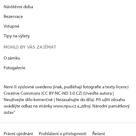
Návštěvní doba
Rezervace
Vstupné
Tipy na výlety
MOHLO BY VÁS ZAJÍMAT
O zámku
Fotogalerie
Není-li výslovně uvedeno jinak, podléhají fotografie a texty
licenci
Creative Commons
(CC BY-NC-ND 3.0 CZ) (Uveďte autora |
Neužívejte dílo komerčně | Nezasahujte do díla). Při užití obsahu
uvádějte odkaz na stránky www.npu.cz a „zdroj: Národní památkový
ústav“
Právní ujednání
Prohlášení o přístupnosti
Řešení