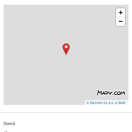
+
−
© Seznam.cz a.s. a další
Domů